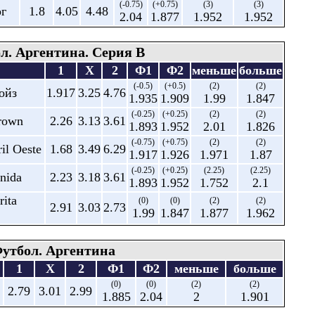
(-0.75)
(+0.75)
(3)
(3)
рг
1.8
4.05
4.48
2.04
1.877
1.952
1.952
л. Аргентина. Серия В
1
X
2
Ф1
Ф2
меньше
больше
(-0.5)
(+0.5)
(2)
(2)
ойз
1.917
3.25
4.76
1.935
1.909
1.99
1.847
(-0.25)
(+0.25)
(2)
(2)
Brown
2.26
3.13
3.61
1.893
1.952
2.01
1.826
(-0.75)
(+0.75)
(2)
(2)
ril Oeste
1.68
3.49
6.29
1.917
1.926
1.971
1.87
(-0.25)
(+0.25)
(2.25)
(2.25)
Unida
2.23
3.18
3.61
1.893
1.952
1.752
2.1
rita
(0)
(0)
(2)
(2)
2.91
3.03
2.73
1.99
1.847
1.877
1.962
утбол. Аргентина
1
X
2
Ф1
Ф2
меньше
больше
(0)
(0)
(2)
(2)
2.79
3.01
2.99
1.885
2.04
2
1.901