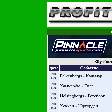
Л
Футбол
дата
Событие
29.05
Falkenbergs - Кальмар
13:00
29.05
Хаммарбю - Евле
13:00
29.05
Helsingborgs - Гетеборг
13:00
29.05
Хеккен - Юргорден
15:30