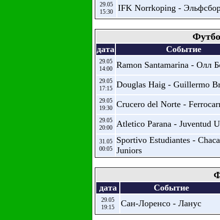
29.05
IFK Norrkoping - Эльфсбо
15:30
Футбо
дата
Событие
29.05
Ramon Santamarina - Олл Б
14:00
29.05
Douglas Haig - Guillermo 
17:15
29.05
Crucero del Norte - Ferrocar
19:30
29.05
Atletico Parana - Juventud 
20:00
Sportivo Estudiantes - Chaca
31.05
00:05
Juniors
Ф
дата
Событие
29.05
Сан-Лоренсо - Ланус
19:15