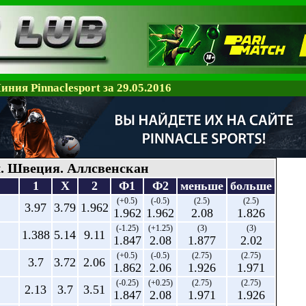
иния Pinnaclesport за 29.05.2016
. Швеция. Аллсвенскан
1
X
2
Ф1
Ф2
меньше
больше
(+0.5)
(-0.5)
(2.5)
(2.5)
3.97
3.79
1.962
1.962
1.962
2.08
1.826
(-1.25)
(+1.25)
(3)
(3)
1.388
5.14
9.11
1.847
2.08
1.877
2.02
(+0.5)
(-0.5)
(2.75)
(2.75)
3.7
3.72
2.06
1.862
2.06
1.926
1.971
(-0.25)
(+0.25)
(2.75)
(2.75)
2.13
3.7
3.51
1.847
2.08
1.971
1.926