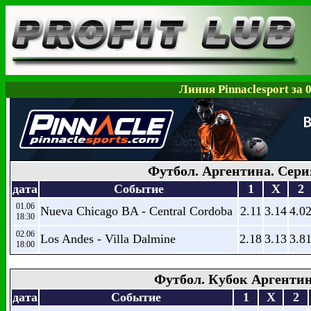
Линия Pinnaclesport за 
Футбол. Аргентина. Сери
дата
Событие
1
X
2
01.06
Nueva Chicago BA - Central Cordoba
2.11
3.14
4.0
18:30
02.06
Los Andes - Villa Dalmine
2.18
3.13
3.8
18:00
Футбол. Кубок Аргенти
дата
Событие
1
X
2