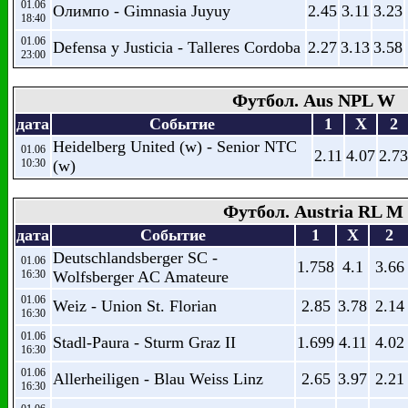
01.06
Олимпо - Gimnasia Juyuy
2.45
3.11
3.23
18:40
01.06
Defensa y Justicia - Talleres Cordoba
2.27
3.13
3.58
23:00
Футбол. Aus NPL W
дата
Событие
1
X
2
Heidelberg United (w) - Senior NTC
01.06
2.11
4.07
2.73
10:30
(w)
Футбол. Austria RL M
дата
Событие
1
X
2
Deutschlandsberger SC -
01.06
1.758
4.1
3.66
16:30
Wolfsberger AC Amateure
01.06
Weiz - Union St. Florian
2.85
3.78
2.14
16:30
01.06
Stadl-Paura - Sturm Graz II
1.699
4.11
4.02
16:30
01.06
Allerheiligen - Blau Weiss Linz
2.65
3.97
2.21
16:30