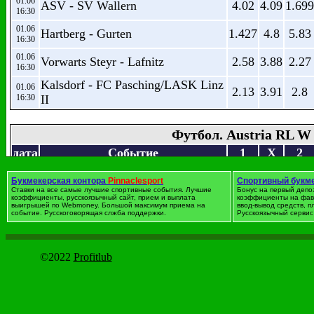
01.06
ASV - SV Wallern
4.02
4.09
1.699
16:30
01.06
Hartberg - Gurten
1.427
4.8
5.83
16:30
01.06
Vorwarts Steyr - Lafnitz
2.58
3.88
2.27
16:30
Kalsdorf - FC Pasching/LASK Linz
01.06
2.13
3.91
2.8
16:30
II
Футбол. Austria RL W
дата
Событие
1
X
2
01.06
Wattens - Eugendorf
1.313
5.7
6.96
Букмекерская контора
16:30
Pinnaclesport
Спортивный букм
Ставки на все самые лучшие спортивные события. Лучшие
Бонус на первый депо
коэффициенты, русскоязычный сайт, прием и выплата
01.06
коэффициенты на фав
Anif/Salzburg II - Kufstein
1.538
4.47
4.84
выигрышей по Webmoney. Большой максимум приема на
ввод-вывод средств, 
16:30
событие. Русскоговорящая слжба поддержки.
Русскоязычный сервис 
01.06
TSV St. Johann - Dornbirn
1.152
7.69
12.25
16:30
01.06
©2022
Profitlub
Reichenau - Pinzgau Saalfelden
5.13
4.42
1.515
16:30
01.06
Neumarkt - Kitzbuhel
2.32
3.7
2.62
16:30
Rheindorf Altach II - Wacker
01.06