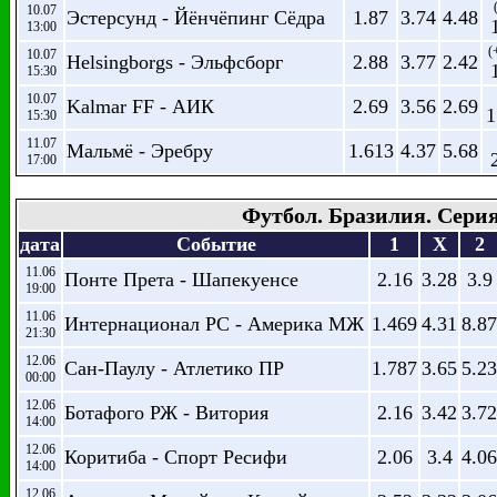
10.07
Эстерсунд - Йёнчёпинг Сёдра
1.87
3.74
4.48
13:00
(
10.07
Helsingborgs - Эльфсборг
2.88
3.77
2.42
15:30
10.07
Kalmar FF - АИК
2.69
3.56
2.69
1
15:30
11.07
Мальмё - Эребру
1.613
4.37
5.68
17:00
Футбол. Бразилия. Сери
дата
Событие
1
X
2
11.06
Понте Прета - Шапекуенсе
2.16
3.28
3.9
19:00
11.06
Интернационал РС - Америка МЖ
1.469
4.31
8.87
21:30
12.06
Сан-Паулу - Атлетико ПР
1.787
3.65
5.23
00:00
12.06
Ботафого РЖ - Витория
2.16
3.42
3.72
14:00
12.06
Коритиба - Спорт Ресифи
2.06
3.4
4.06
14:00
12.06