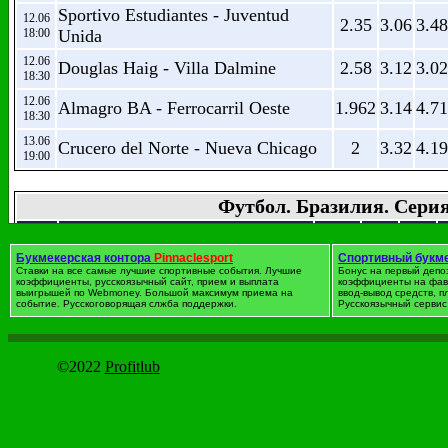
Sportivo Estudiantes - Juventud
12.06
2.35
3.06
3.48
18:00
Unida
12.06
Douglas Haig - Villa Dalmine
2.58
3.12
3.02
18:30
12.06
Almagro BA - Ferrocarril Oeste
1.962
3.14
4.71
18:30
13.06
Crucero del Norte - Nueva Chicago
2
3.32
4.19
19:00
Футбол. Бразилия. Сери
дата
Событие
1
X
2
12.06
Букмекерская контора
Pinnaclesport
Спортивный букм
Ботафого РЖ - Витория
2.01
3.53
4.09
Ставки на все самые лучшие спортивные события. Лучшие
14:00
Бонус на первый депо
коэффициенты, русскоязычный сайт, прием и выплата
коэффициенты на фав
выигрышей по Webmoney. Большой максимум приема на
ввод-вывод средств, 
12.06
Коритиба - Спорт Ресифи
1.971
3.49
4.33
событие. Русскоговорящая слжба поддержки.
Русскоязычный сервис 
14:00
12.06
Атлетико Минейро - Крузейру
2.07
3.5
3.92
19:00
©2022
Profitlub
12.06
Фигейренсе - Фламенго РЖ
2.98
3.21
2.64
19:00
12.06
Палмейрас - Коринтианс
2.35
3.33
3.35
19:00