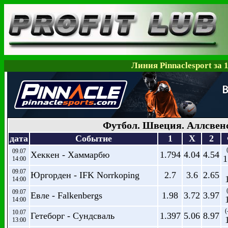
Линия Pinnaclesport за 
Футбол. Швеция. Аллсвен
дата
Событие
1
X
2
09.07
Хеккен - Хаммарбю
1.794
4.04
4.54
1
14:00
09.07
Юргорден - IFK Norrkoping
2.7
3.6
2.65
14:00
09.07
Евле - Falkenbergs
1.98
3.72
3.97
14:00
(
10.07
Гетеборг - Сундсваль
1.397
5.06
8.97
13:00