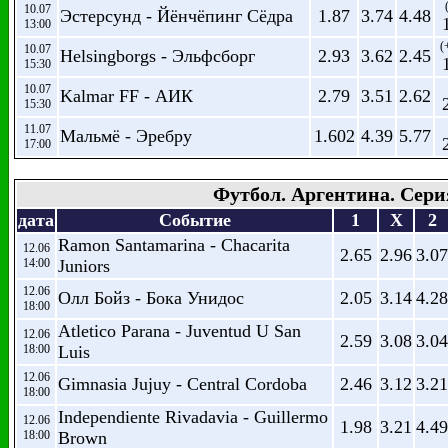
10.07
Эстерсунд - Йёнчёпинг Сёдра
1.87
3.74
4.48
13:00
(
10.07
Helsingborgs - Эльфсборг
2.93
3.62
2.45
15:30
10.07
Kalmar FF - АИК
2.79
3.51
2.62
15:30
11.07
Мальмё - Эребру
1.602
4.39
5.77
17:00
Футбол. Аргентина. Сери
дата
Событие
1
X
2
Ramon Santamarina - Chacarita
12.06
2.65
2.96
3.07
14:00
Juniors
12.06
Олл Бойз - Бока Унидос
2.05
3.14
4.28
18:00
Atletico Parana - Juventud U San
12.06
2.59
3.08
3.04
18:00
Luis
12.06
Gimnasia Jujuy - Central Cordoba
2.46
3.12
3.21
18:00
Independiente Rivadavia - Guillermo
12.06
1.98
3.21
4.49
18:00
Brown