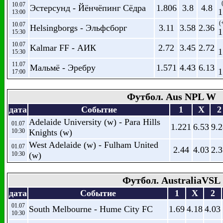
10.07
Эстерсунд - Йёнчёпинг Сёдра
1.806
3.8
4.8
1
13:00
(
10.07
Helsingborgs - Эльфсборг
3.11
3.58
2.36
1
15:30
10.07
Kalmar FF - АИК
2.72
3.45
2.72
1
15:30
11.07
Мальмё - Эребру
1.571
4.43
6.13
1
17:00
Футбол. Aus NPL W
дата
Событие
1
X
2
Adelaide University (w) - Para Hills
01.07
1.221
6.53
9.2
10:30
Knights (w)
West Adelaide (w) - Fulham United
01.07
2.44
4.03
2.3
10:30
(w)
Футбол. AustraliaVSL
дата
Событие
1
X
2
01.07
South Melbourne - Hume City FC
1.69
4.18
4.03
10:30