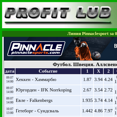
Линия Pinnaclesport за 
Футбол. Швеция. Аллсвен
дата
Событие
1
X
2
09.07
Хеккен - Хаммарбю
1.87
3.94
4.24
1
14:00
09.07
Юргорден - IFK Norrkoping
2.67
3.54
2.72
1
14:00
09.07
Евле - Falkenbergs
1.935
3.74
4.14
1
14:00
(
10.07
Гетеборг - Сундсваль
1.442
4.86
7.97
1
13:00