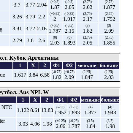
(+0.5)
(-0.5)
(2.75)
(2.75)
3.7
3.77
2.04
1.87
2.05
2.02
1.877
(+0.25)
(-0.25)
(2.75)
(2.75)
3.26
3.79
2.2
2
1.917
2.17
1.752
(+0.5)
(-0.5)
(3)
(3)
g
3.41
3.72
2.16
1.787
2.15
1.82
2.09
(0)
(0)
(2.75)
(2.75)
2.79
3.6
2.6
2.03
1.893
2.05
1.855
ол. Кубок Аргентины
1
X
2
Ф1
Ф2
меньше
больше
(-0.75)
(+0.75)
(2.25)
(2.25)
gue
1.617
3.84
6.58
1.82
2.09
1.847
2.03
утбол. Aus NPL W
1
X
2
Ф1
Ф2
меньше
больше
or NTC
(-2.5)
(+2.5)
(4)
(4)
1.122
8.61
13.83
1.952
1.893
1.877
1.943
der
(+0.25)
(-0.25)
(3.5)
(3.5)
3.03
4.06
1.98
2.06
1.787
1.84
1.98