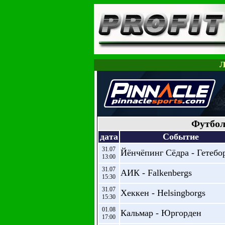
Л
Футбол
дата
Событие
31.07
Йёнчёпинг Сёдра - Гетебо
13:00
31.07
АИК - Falkenbergs
15:30
31.07
Хеккен - Helsingborgs
15:30
01.08
Кальмар - Юргорден
17:00