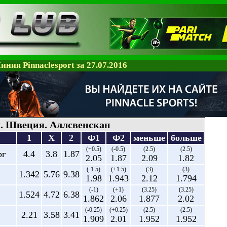
иния Pinnaclesport за 27.07.2016
. Швеция. Аллсвенскан
1
X
2
Ф1
Ф2
меньше
больше
(+0.5)
(-0.5)
(2.5)
(2.5)
рг
4.4
3.8
1.87
2.05
1.87
2.09
1.82
(-1.5)
(+1.5)
(3)
(3)
1.342
5.76
9.38
1.98
1.943
2.12
1.794
(-1)
(+1)
(3.25)
(3.25)
1.524
4.72
6.38
1.862
2.06
1.877
2.02
(-0.25)
(+0.25)
(2.5)
(2.5)
2.21
3.58
3.41
1.909
2.01
1.952
1.952