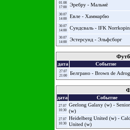
01.08
Эребру - Мальмё
17:00
30.07
Евле - Хаммарбю
14:00
30.07
Сундсваль - IFK Norrkopin
14:00
30.07
Эстерсунд - Эльфсборг
14:00
Футб
дата
Событие
27.07
Белграно - Brown de Adro
21:00
Ф
дата
Событие
Geelong Galaxy (w) - Seni
27.07
10:30
(w)
Heidelberg United (w) - Cal
27.07
10:30
United (w)