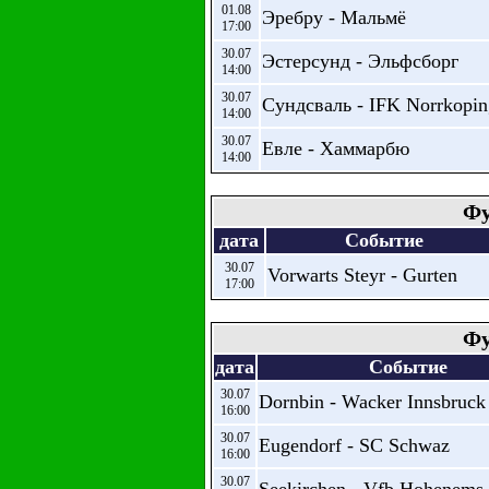
01.08
Эребру - Мальмё
17:00
30.07
Эстерсунд - Эльфсборг
14:00
30.07
Сундсваль - IFK Norrkopin
14:00
30.07
Евле - Хаммарбю
14:00
Фу
дата
Событие
30.07
Vorwarts Steyr - Gurten
17:00
Фу
дата
Событие
30.07
Dornbin - Wacker Innsbruck 
16:00
30.07
Eugendorf - SC Schwaz
16:00
30.07