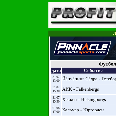
Л
Футбол
дата
Событие
31.07
Йёнчёпинг Сёдра - Гетебо
13:00
31.07
АИК - Falkenbergs
15:30
31.07
Хеккен - Helsingborgs
15:30
01.08
Кальмар - Юргорден
17:00