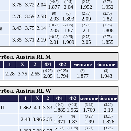
(+0.5)
(-0.5)
(2.75)
(2.75)
3.75
3.72
2.04
1.877
2.04
1.952
1.952
(0)
(0)
(2.75)
(2.75)
2.78
3.59
2.58
2.03
1.893
2.09
1.82
(+0.25)
(-0.25)
(2.75)
(2.75)
g
3.43
3.75
2.14
2.05
1.87
2.1
1.806
(+0.25)
(-0.25)
(2.75)
(2.75)
3.35
3.71
2.19
2.01
1.909
2.05
1.855
тбол. Austria RL M
1
X
2
Ф1
Ф2
меньше
больше
(-0.25)
(+0.25)
(3)
(3)
2.28
3.75
2.65
2.05
1.794
1.877
1.943
тбол. Austria RL W
1
X
2
Ф1
Ф2
меньше
больше
(-0.5)
(+0.5)
(3.25)
(3.25)
II
1.862
4.1
3.33
1.885
1.962
1.769
2.19
(0)
(0)
(3.25)
(3.25)
2.48
3.96
2.35
1.971
1.87
1.99
1.826
(-1.25)
(+1.25)
(3.25)
(3.25)