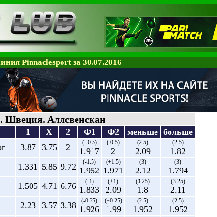
иния Pinnaclesport за 30.07.2016
. Швеция. Аллсвенскан
1
X
2
Ф1
Ф2
меньше
больше
(+0.5)
(-0.5)
(2.5)
(2.5)
рг
3.87
3.75
2
1.917
2
2.09
1.82
(-1.5)
(+1.5)
(3)
(3)
1.331
5.85
9.72
1.952
1.971
2.12
1.794
(-1)
(+1)
(3.25)
(3.25)
1.505
4.71
6.76
1.833
2.09
1.8
2.11
(-0.25)
(+0.25)
(2.5)
(2.5)
2.23
3.57
3.38
1.926
1.99
1.952
1.952