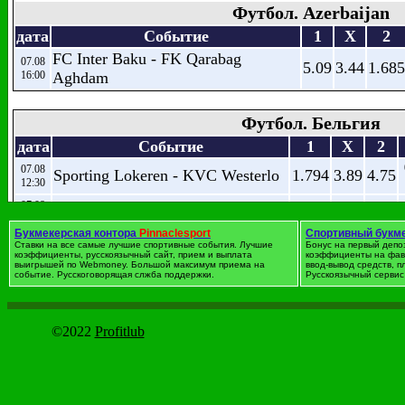
Футбол. Azerbaijan
дата
Событие
1
X
2
FC Inter Baku - FK Qarabag
07.08
5.09
3.44
1.685
16:00
Aghdam
Футбол. Бельгия
дата
Событие
1
X
2
07.08
Sporting Lokeren - KVC Westerlo
1.794
3.89
4.75
12:30
07.08
Андерлехт - KV Kortrijk
1.535
4.47
6.68
16:00
Букмекерская контора
Pinnaclesport
Спортивный букм
07.08
Гент - Генк
1.763
3.9
4.97
Ставки на все самые лучшие спортивные события. Лучшие
Бонус на первый депо
18:00
коэффициенты, русскоязычный сайт, прием и выплата
коэффициенты на фав
выигрышей по Webmoney. Большой максимум приема на
ввод-вывод средств, 
событие. Русскоговорящая слжба поддержки.
Русскоязычный сервис 
Футбол. Бельгия. 2 лиг
дата
Событие
1
X
2
©2022
Profitlub
07.08
Юнайтед Ломмель - Хеверле Леувен
2.79
3.48
2.
10:30
07.08
Серкль Брюгге - Антверпен
2.79
3.33
2.6
14:00