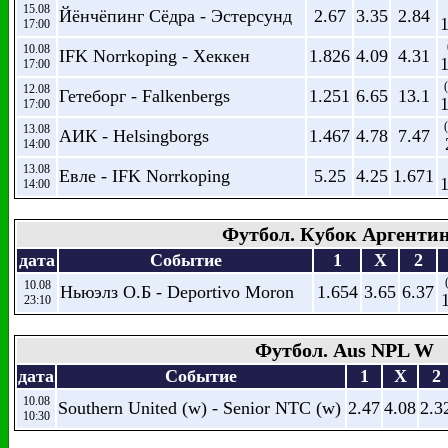
15.08
Йёнчёпинг Сёдра - Эстерсунд
2.67
3.35
2.84
17:00
10.08
IFK Norrkoping - Хеккен
1.826
4.09
4.31
17:00
12.08
Гетеборг - Falkenbergs
1.251
6.65
13.1
17:00
13.08
АИК - Helsingborgs
1.467
4.78
7.47
14:00
13.08
Евле - IFK Norrkoping
5.25
4.25
1.671
14:00
Футбол. Кубок Аргенти
дата
Событие
1
X
2
10.08
Ньюэлз О.Б - Deportivo Moron
1.654
3.65
6.37
23:10
Футбол. Aus NPL W
дата
Событие
1
X
2
10.08
Southern United (w) - Senior NTC (w)
2.47
4.08
2.3
10:30