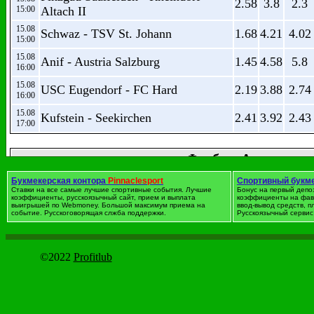
2.58
3.8
2.3
15:00
Altach II
15.08
Schwaz - TSV St. Johann
1.68
4.21
4.02
15:00
15.08
Anif - Austria Salzburg
1.45
4.58
5.8
16:00
15.08
USC Eugendorf - FC Hard
2.19
3.88
2.74
16:00
15.08
Kufstein - Seekirchen
2.41
3.92
2.43
17:00
Футбол. Австрия
дата
Событие
1
X
2
Букмекерская контора
Pinnaclesport
Спортивный букм
Ставки на все самые лучшие спортивные события. Лучшие
Бонус на первый депо
20.08
Ст. Полтен - Штурм
4.02
3.62
2
коэффициенты, русскоязычный сайт, прием и выплата
коэффициенты на фав
14:00
выигрышей по Webmoney. Большой максимум приема на
ввод-вывод средств, 
событие. Русскоговорящая слжба поддержки.
Русскоязычный сервис 
20.08
Admira Wacker Modling - Рид
2.33
3.46
3.26
16:30
21.08
Аустрия - Альтах
1.763
3.94
4.89
©2022
Profitlub
16:30
20.08
Зальцбург - Маттерсбург
1.245
6.93
12.85
16:30
21.08
Вольфсбергер АК - Рапид Вена
4.79
3.86
1.794