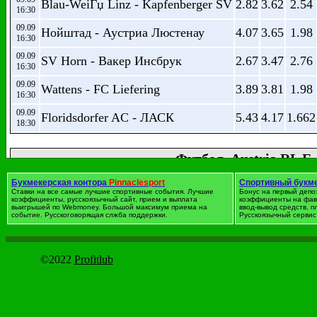
Blau-WeiГџ Linz - Kapfenberger SV
2.82
3.62
2.54
16:30
09.09
Нойштад - Аустриа Люстенау
4.07
3.65
1.98
16:30
09.09
SV Horn - Вакер Инсбрук
2.67
3.47
2.76
16:30
09.09
Wattens - FC Liefering
3.89
3.81
1.98
16:30
09.09
Floridsdorfer AC - ЛАСК
5.43
4.17
1.662
18:30
Футбол. Austria RL E
дата
Событие
1
X
2
Букмекерская контора
Pinnaclesport
Спортивный букм
Ставки на все самые лучшие спортивные события. Лучшие
Бонус на первый депо
(
04.09
St Polten (Am) - First Vienna
3.14
3.87
1.99
коэффициенты, русскоязычный сайт, прием и выплата
коэффициенты на фав
1
13:30
выигрышей по Webmoney. Большой максимум приема на
ввод-вывод средств, 
событие. Русскоговорящая слжба поддержки.
Русскоязычный сервис 
Футбол. Австрия
дата
Событие
1
X
2
©2022
Profitlub
10.09
Штурм - Рапид Вена
2.93
3.42
2.56
14:00
10.09
Аустрия - Вольфсбергер АК
1.885
3.68
4.48
16:30