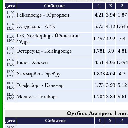
дата
Событие
1
X
2
11.09
Falkenbergs - Юргорден
4.21
3.94
1.87
13:00
11.09
Сундсваль - АИК
5.72
4.12
1.645
13:00
IFK Norrkoping - Йёнчёпинг
11.09
1.457
4.92
7.4
15:30
Сёдра
11.09
Эстерсунд - Helsingborgs
1.781
3.9
4.81
15:30
12.09
Евле - Хеккен
4.51
4.06
1.794
17:00
12.09
Хаммарбю - Эребру
1.833
4.04
4.3
17:00
10.09
Эльфсборг - Кальмар
1.73
3.98
5.12
14:00
12.09
Мальмё - Гетеборг
1.704
3.84
5.61
17:00
Футбол. Австрия. 1 лиг
дата
Событие
1
X
2
09.09