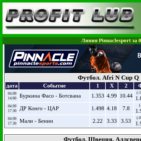
Линия Pinnaclesport за 
Футбол. Afri N Cup Q
дата
Событие
1
X
2
(-
04.09
Буркина Фасо - Ботсвана
1.353
4.99
10.44
1.
14:00
(
04.09
ДР Конго - ЦАР
1.498
4.18
7.8
1.
17:30
(-
04.09
Мали - Бенин
2.22
3.33
3.53
1.
17:30
Футбол. Швеция. Аллсвен