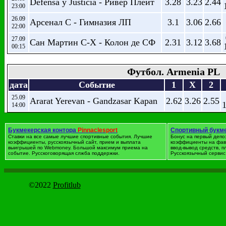
Defensa y Justicia - Ривер Плейт
3.28
3.23
2.44
23:00
26.09
Арсенал С - Гимназия ЛП
3.1
3.06
2.66
22:00
27.09
Сан Мартин С-Х - Колон де СФ
2.31
3.12
3.68
00:15
Футбол. Armenia PL
дата
Событие
1
X
2
25.09
Ararat Yerevan - Gandzasar Kapan
2.62
3.26
2.55
14:00
Футбол. Австралия
Букмекерская контора
Pinnaclesport
Спортивный букм
Ставки на все самые лучшие спортивные события. Лучшие
Бонус на первый депо
дата
Событие
1
X
2
коэффициенты, русскоязычный сайт, прием и выплата
коэффициенты на фав
выигрышей по Webmoney. Большой максимум приема на
ввод-вывод средств, 
событие. Русскоговорящая слжба поддержки.
Русскоязычный сервис 
Брисбен Роар - Мельбурн
07.10
2.42
3.56
3.02
12:00
Виктори
Веллингтон Феникс - Melbourne
07.10
2.96
3.67
2.41
©2022
Profitlub
12:00
City
Western Sydney Wanderers -
08.10
2.28
3.49
3.33
12:00
Сидней
08.10