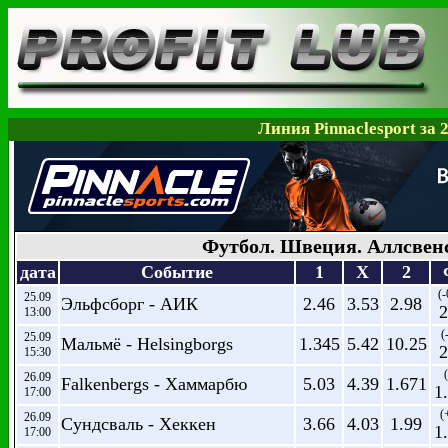
Линия Pinnaclesport за 
Футбол. Швеция. Аллсвен
дата
Событие
1
X
2
(-
25.09
Эльфсборг - АИК
2.46
3.53
2.98
2
13:00
(
25.09
Мальмё - Helsingborgs
1.345
5.42
10.25
2
15:30
26.09
Falkenbergs - Хаммарбю
5.03
4.39
1.671
1
17:00
(
26.09
Сундсваль - Хеккен
3.66
4.03
1.99
1
17:00