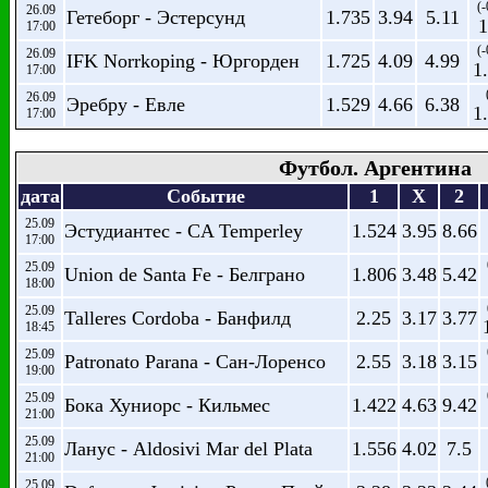
(-
26.09
Гетеборг - Эстерсунд
1.735
3.94
5.11
1
17:00
(-
26.09
IFK Norrkoping - Юргорден
1.725
4.09
4.99
1
17:00
26.09
Эребру - Евле
1.529
4.66
6.38
1
17:00
Футбол. Аргентина
дата
Событие
1
X
2
25.09
Эстудиантес - CA Temperley
1.524
3.95
8.66
17:00
25.09
Union de Santa Fe - Белграно
1.806
3.48
5.42
18:00
25.09
Talleres Cordoba - Банфилд
2.25
3.17
3.77
18:45
25.09
Patronato Parana - Сан-Лоренсо
2.55
3.18
3.15
19:00
25.09
Бока Хуниорс - Кильмес
1.422
4.63
9.42
21:00
25.09
Ланус - Aldosivi Mar del Plata
1.556
4.02
7.5
21:00
25.09