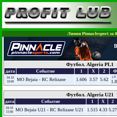
Линия Pinnaclesport за 
Футбол. Algeria PL1
дата
Событие
1
X
2
Ф
(-0.
04.10
MO Bejaia - RC Relizane
1.606
3.57
5.62
1.
18:00
Футбол. Algeria U21
дата
Событие
1
X
2
04.10
MO Bejaia U21 - RC Relizane U21
1.515
4.33
5.27
15:00