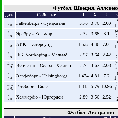
Футбол. Швеция. Аллсвен
дата
Событие
1
X
2
(
15.10
Falkenbergs - Сундсваль
3.76
3.76
2.03
1
14:00
(-
16.10
Эребру - Кальмар
2.32
3.68
3.1
2
13:00
16.10
АИК - Эстерсунд
1.532
4.36
7.01
1
13:00
16.10
IFK Norrkoping - Мальмё
2.97
3.64
2.42
2
13:00
(+
16.10
Йёнчёпинг Сёдра - Хеккен
3.7
3.67
2.08
2
15:30
16.10
Эльфсборг - Helsingborgs
1.474
4.81
7.2
1
15:30
(
17.10
Гетеборг - Евле
1.313
5.79
10.96
1
17:00
17.10
Хаммарбю - Юргорден
2.89
3.56
2.52
17:00
Футбол. Австралия