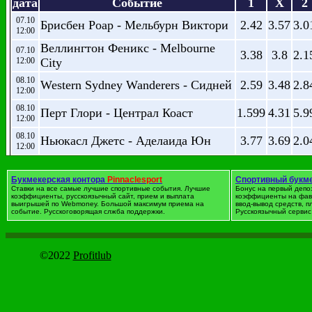
дата
Событие
1
X
2
07.10
Брисбен Роар - Мельбурн Виктори
2.42
3.57
3.0
12:00
Веллингтон Феникс - Melbourne
07.10
3.38
3.8
2.1
12:00
City
08.10
Western Sydney Wanderers - Сидней
2.59
3.48
2.8
12:00
08.10
Перт Глори - Централ Коаст
1.599
4.31
5.9
12:00
08.10
Ньюкасл Джетс - Аделаида Юн
3.77
3.69
2.0
12:00
Футбол. Австрия. 1 лиг
Букмекерская контора
Pinnaclesport
Спортивный букм
Ставки на все самые лучшие спортивные события. Лучшие
Бонус на первый депо
коэффициенты, русскоязычный сайт, прием и выплата
дата
Событие
коэффициенты на фав
1
X
2
выигрышей по Webmoney. Большой максимум приема на
ввод-вывод средств, 
событие. Русскоговорящая слжба поддержки.
Русскоязычный сервис 
14.10
Нойштад - WSG Swarovski Wattens
2.32
3.51
3.24
16:30
14.10
Blau Weiss Linz - SV Horn
2.45
3.47
3.04
©2022
Profitlub
16:30
14.10
Вакер Инсбрук - ЛАСК
4.85
3.93
1.769
16:30
14.10
Floridsdorfer AC - Liefering
4.15
3.91
1.893
16:30