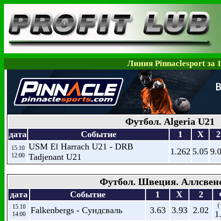
Линия Pinnaclesport за 
Футбол. Algeria U21
дата
Событие
1
X
2
USM El Harrach U21 - DRB
15.10
1.262
5.05
9.
12:00
Tadjenant U21
Футбол. Швеция. Аллсвен
дата
Событие
1
X
2
(
15.10
Falkenbergs - Сундсваль
3.63
3.93
2.02
1
14:00