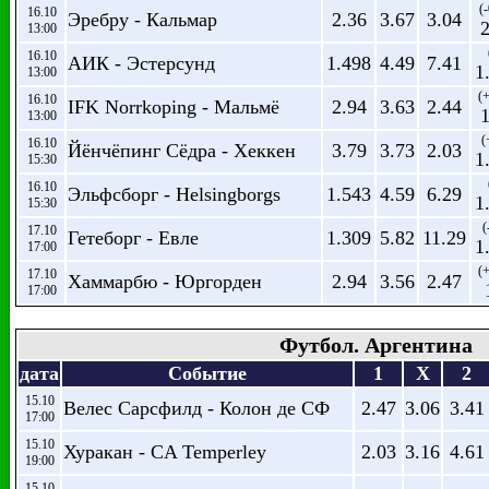
(
16.10
Эребру - Кальмар
2.36
3.67
3.04
2
13:00
16.10
АИК - Эстерсунд
1.498
4.49
7.41
1
13:00
(+
16.10
IFK Norrkoping - Мальмё
2.94
3.63
2.44
1
13:00
(
16.10
Йёнчёпинг Сёдра - Хеккен
3.79
3.73
2.03
1
15:30
16.10
Эльфсборг - Helsingborgs
1.543
4.59
6.29
1
15:30
(
17.10
Гетеборг - Евле
1.309
5.82
11.29
1
17:00
(+
17.10
Хаммарбю - Юргорден
2.94
3.56
2.47
17:00
Футбол. Аргентина
дата
Событие
1
X
2
15.10
Велес Сарсфилд - Колон де СФ
2.47
3.06
3.41
17:00
15.10
Хуракан - CA Temperley
2.03
3.16
4.61
19:00
15.10