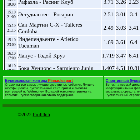
Рафаэла - Расинг Клуб
3.71
3.26
2.23
19:00
15.10
Эстудиантес - Росарио
2.51
3.01
3.4
21:00
Сан Мартин С-Х - Talleres
15.10
2.49
3.03
3.41
21:15
Cordoba
Индепендьенте - Atletico
15.10
1.69
3.61
6.4
23:00
Tucuman
16.10
Ланус - Годой Круз
1.719
3.47
6.41
17:00
16.10
Бока Хуниорс - Sarmiento Junin
1.407
4.51
10.81
19:00
16.10
Олимпо - Тигре
2.28
3.11
3.78
Букмекерская контора
Pinnaclesport
Спортивный букм
19:00
Ставки на все самые лучшие спортивные события. Лучшие
Бонус на первый депо
коэффициенты, русскоязычный сайт, прием и выплата
коэффициенты на фав
16.10
выигрышей по Webmoney. Большой максимум приема на
ввод-вывод средств, 
Ньюэлз О.Б - Гимназия ЛП
2.29
3.09
3.77
событие. Русскоговорящая слжба поддержки.
Русскоязычный сервис 
19:15
16.10
Арсенал С - Сан-Лоренсо
3.8
3.21
2.22
21:00
©2022
Profitlub
16.10
Patronato Parana - Ривер Плейт
4.62
3.36
1.952
23:00
18.10
Union de Santa Fe - Кильмес
1.926
3.27
5.01
00:00