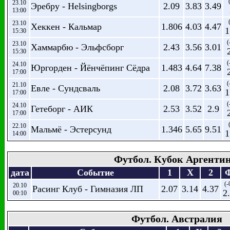
23.10
Эребру - Helsingborgs
2.09
3.83
3.49
13:00
23.10
Хеккен - Кальмар
1.806
4.03
4.47
1
15:30
(
23.10
Хаммарбю - Эльфсборг
2.43
3.56
3.01
15:30
(
24.10
Юргорден - Йёнчёпинг Сёдра
1.483
4.64
7.38
17:00
(
21.10
Евле - Сундсваль
2.08
3.72
3.63
1
17:00
(
24.10
Гетеборг - АИК
2.53
3.52
2.9
17:00
22.10
Мальмё - Эстерсунд
1.346
5.65
9.51
1
14:00
Футбол. Кубок Аргенти
дата
Событие
1
X
2
(-
20.10
Расинг Клуб - Гимназия ЛП
2.07
3.14
4.37
2
00:10
Футбол. Австралия