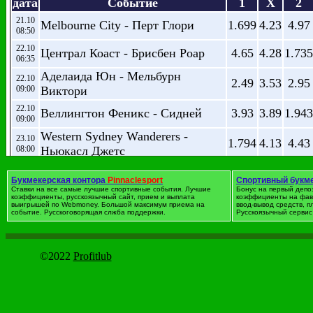
дата
Событие
1
X
2
21.10
Melbourne City - Перт Глори
1.699
4.23
4.97
08:50
22.10
Централ Коаст - Брисбен Роар
4.65
4.28
1.735
06:35
Аделаида Юн - Мельбурн
22.10
2.49
3.53
2.95
09:00
Виктори
22.10
Веллингтон Феникс - Сидней
3.93
3.89
1.943
09:00
Western Sydney Wanderers -
23.10
1.794
4.13
4.43
08:00
Ньюкасл Джетс
Букмекерская контора
Pinnaclesport
Спортивный букм
Футбол. Австрия
Ставки на все самые лучшие спортивные события. Лучшие
Бонус на первый депо
коэффициенты, русскоязычный сайт, прием и выплата
коэффициенты на фав
дата
Событие
1
X
2
выигрышей по Webmoney. Большой максимум приема на
ввод-вывод средств, 
событие. Русскоговорящая слжба поддержки.
Русскоязычный сервис 
22.10
Штурм - Маттерсбург
1.441
5.02
7.6
14:00
22.10
Рид - Вольфсбергер АК
2.45
3.35
3.15
©2022
Profitlub
16:30
22.10
Альтах - Admira Wacker Modling
1.699
3.95
5.44
16:30
23.10
Ст. Полтен - Зальцбург
7.7
5.29
1.417