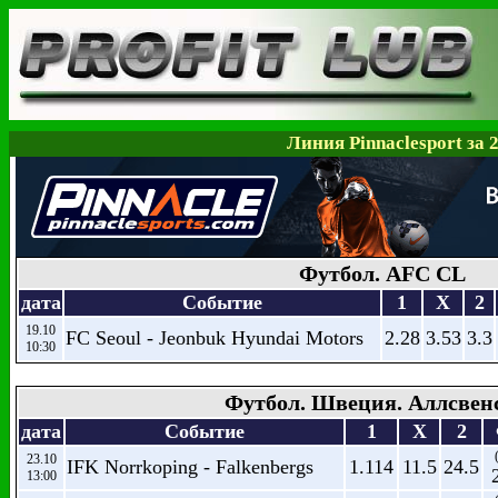
Линия Pinnaclesport за 
Футбол. AFC CL
дата
Событие
1
X
2
19.10
FC Seoul - Jeonbuk Hyundai Motors
2.28
3.53
3.3
10:30
Футбол. Швеция. Аллсвен
дата
Событие
1
X
2
23.10
IFK Norrkoping - Falkenbergs
1.114
11.5
24.5
13:00