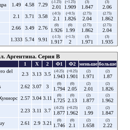
(-1.25)
(+1.25)
(3)
(3)
дра
1.49
4.58
7.29
2.01
1.909
1.847
2.06
(-0.5)
(+0.5)
(2.75)
(2.75)
2.1
3.71
3.58
2.1
1.826
2.04
1.862
(0)
(0)
(2.75)
(2.75)
2.66
3.49
2.76
1.926
1.99
1.862
2.04
(-1.5)
(+1.5)
(3)
(3)
1.333
5.74
9.91
1.917
2
1.971
1.935
л. Аргентина. Серия В
1
X
2
Ф1
Ф2
меньше
больше
ro del
(-0.25)
(+0.25)
(2)
(2)
2.3
3.13
3.5
1.943
1.901
1.971
1.87
(0)
(0)
(2)
(2)
s
2.62
3.07
3
1.794
2.05
2.01
1.826
(0)
(0)
(2)
(2)
Хуниорс
2.57
3.04
3.11
1.725
2.13
1.877
1.962
(-0.25)
(+0.25)
(2)
(2)
2.23
3.11
3.7
1.877
1.962
1.99
1.847
(0)
(0)
(2)
(2)
uy
2.61
2.9
3.21
1.746
2.1
1.658
2.22