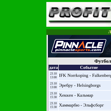
Л
Футбол
дата
Событие
23.10
IFK Norrkoping - Falkenber
13:00
23.10
Эребру - Helsingborgs
13:00
23.10
Хеккен - Кальмар
15:30
23.10
Хаммарбю - Эльфсборг
15:30