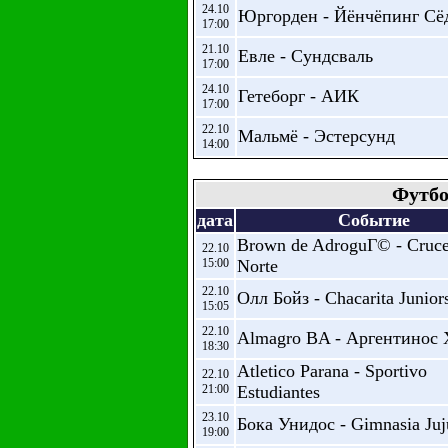
24.10
Юргорден - Йёнчёпинг Сё
17:00
21.10
Евле - Сундсваль
17:00
24.10
Гетеборг - АИК
17:00
22.10
Мальмё - Эстерсунд
14:00
Футбо
дата
Событие
Brown de AdroguГ© - Cruce
22.10
15:00
Norte
22.10
Олл Бойз - Chacarita Junior
15:05
22.10
Almagro BA - Аргентинос 
18:30
Atletico Parana - Sportivo
22.10
21:00
Estudiantes
23.10
Бока Унидос - Gimnasia Juj
19:00