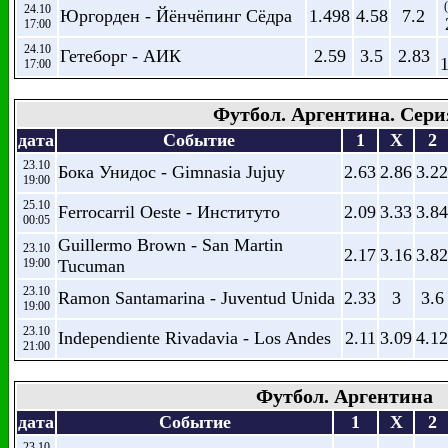
24.10
Юргорден - Йёнчёпинг Сёдра
1.498
4.58
7.2
17:00
24.10
Гетеборг - АИК
2.59
3.5
2.83
17:00
Футбол. Аргентина. Сери
дата
Событие
1
X
2
23.10
Бока Унидос - Gimnasia Jujuy
2.63
2.86
3.22
19:00
25.10
Ferrocarril Oeste - Институто
2.09
3.33
3.84
00:05
Guillermo Brown - San Martin
23.10
2.17
3.16
3.82
19:00
Tucuman
23.10
Ramon Santamarina - Juventud Unida
2.33
3
3.6
19:00
23.10
Independiente Rivadavia - Los Andes
2.11
3.09
4.12
21:00
Футбол. Аргентина
дата
Событие
1
X
2
23.10