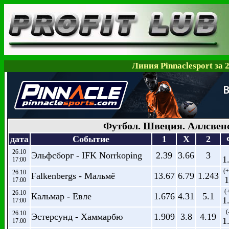
Линия Pinnaclesport за 
Футбол. Швеция. Аллсвен
дата
Событие
1
X
2
26.10
Эльфсборг - IFK Norrkoping
2.39
3.66
3
1
17:00
(+
26.10
Falkenbergs - Мальмё
13.67
6.79
1.243
1
17:00
(-
26.10
Кальмар - Евле
1.676
4.31
5.1
1
17:00
(
26.10
Эстерсунд - Хаммарбю
1.909
3.8
4.19
1
17:00