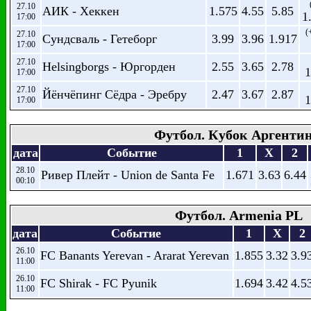
27.10
АИК - Хеккен
1.575
4.55
5.85
1
17:00
(
27.10
Сундсваль - Гетеборг
3.99
3.96
1.917
17:00
27.10
Helsingborgs - Юргорден
2.55
3.65
2.78
1
17:00
27.10
Йёнчёпинг Сёдра - Эребру
2.47
3.67
2.87
1
17:00
Футбол. Кубок Аргенти
дата
Событие
1
X
2
28.10
Ривер Плейт - Union de Santa Fe
1.671
3.63
6.44
00:10
Футбол. Armenia PL
дата
Событие
1
X
2
26.10
FC Banants Yerevan - Ararat Yerevan
1.855
3.32
3.9
11:00
26.10
FC Shirak - FC Pyunik
1.694
3.42
4.5
11:00