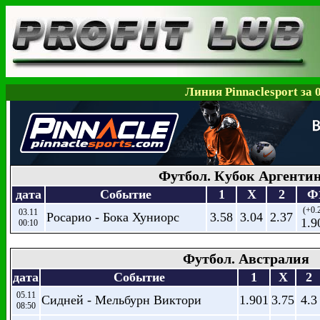
Линия Pinnaclesport за 
Футбол. Кубок Аргенти
дата
Событие
1
X
2
Ф
(+0.
03.11
Росарио - Бока Хуниорс
3.58
3.04
2.37
1.9
00:10
Футбол. Австралия
дата
Событие
1
X
2
05.11
Сидней - Мельбурн Виктори
1.901
3.75
4.3
08:50