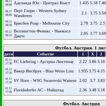
06.11
Аделаида Юн - Централ Коаст
1.435
5.18
7.46
06:00
Перт Глори - Western Sydney
06.11
2.1
3.75
3.54
08:00
Wanderers
04.11
Брисбен Роар - Melbourne City
2.78
3.75
2.5
08:50
Веллингтон Феникс - Ньюкасл
05.11
2.05
3.77
3.69
06:35
Джетс
Футбол. Австрия. 1 лиг
дата
Событие
1
X
2
01.11
FC Liefering - Аустриа Люстенау
2.22
3.86
3.18
17:30
01.11
Вакер Инсбрук - Blau Weiss Linz
1.935
3.75
4.15
17:30
01.11
SV Horn - WSG Swarovski Wattens
2.02
3.7
3.83
17:30
01.11
Floridsdorfer AC - Нойштад
2.36
3.48
3.18
17:30
Футбол. Австрия