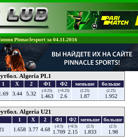
иния Pinnaclesport за 04.11.2016
утбол. Algeria PL1
1
X
2
Ф1
Ф2
меньше
больше
(-0.25)
(+0.25)
(2.25)
(2.25)
1.69
3.44
5.32
1.463
2.6
1.87
1.952
утбол. Algeria U21
1
X
2
Ф1
Ф2
меньше
больше
(-0.5)
(+0.5)
(2.5)
(2.5)
21
1.658
3.77
4.68
1.709
2.15
1.833
1.98