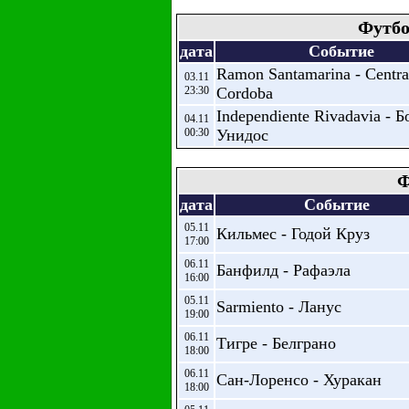
Футбо
дата
Событие
Ramon Santamarina - Centra
03.11
23:30
Cordoba
Independiente Rivadavia - Б
04.11
00:30
Унидос
Ф
дата
Событие
05.11
Кильмес - Годой Круз
17:00
06.11
Банфилд - Рафаэла
16:00
05.11
Sarmiento - Ланус
19:00
06.11
Тигре - Белграно
18:00
06.11
Сан-Лоренсо - Хуракан
18:00