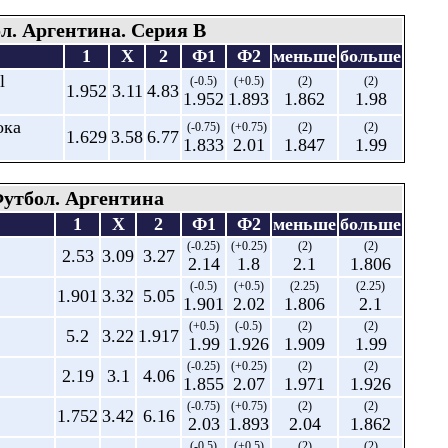
л. Аргентина. Серия В
1
X
2
Ф1
Ф2
меньше
больше
l
(-0.5)
(+0.5)
(2)
(2)
1.952
3.11
4.83
1.952
1.893
1.862
1.98
ока
(-0.75)
(+0.75)
(2)
(2)
1.629
3.58
6.77
1.833
2.01
1.847
1.99
утбол. Аргентина
1
X
2
Ф1
Ф2
меньше
больше
(-0.25)
(+0.25)
(2)
(2)
2.53
3.09
3.27
2.14
1.8
2.1
1.806
(-0.5)
(+0.5)
(2.25)
(2.25)
1.901
3.32
5.05
1.901
2.02
1.806
2.1
(+0.5)
(-0.5)
(2)
(2)
5.2
3.22
1.917
1.99
1.926
1.909
1.99
(-0.25)
(+0.25)
(2)
(2)
2.19
3.1
4.06
1.855
2.07
1.971
1.926
(-0.75)
(+0.75)
(2)
(2)
1.752
3.42
6.16
2.03
1.893
2.04
1.862
(-0.5)
(+0.5)
(2)
(2)