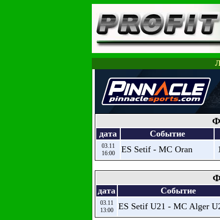
Л
Ф
дата
Событие
03.11
ES Setif - MC Oran
16:00
Ф
дата
Событие
03.11
ES Setif U21 - MC Alger U
13:00