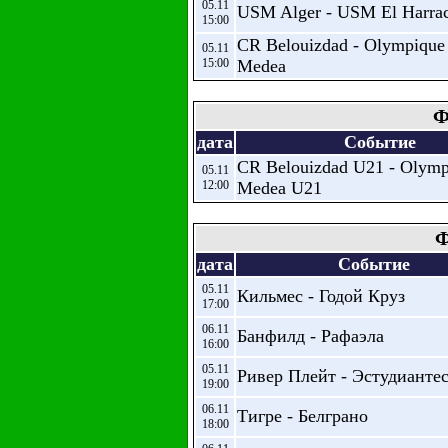
05.11
USM Alger - USM El Harra
15:00
CR Belouizdad - Olympique
05.11
15:00
Medea
Ф
дата
Событие
CR Belouizdad U21 - Olymp
05.11
12:00
Medea U21
Ф
дата
Событие
05.11
Кильмес - Годой Круз
17:00
06.11
Банфилд - Рафаэла
16:00
05.11
Ривер Плейт - Эстудианте
19:00
06.11
Тигре - Белграно
18:00