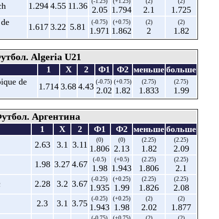
(-1.25)
(+1.25)
(2)
(2)
ch
1.294
4.55
11.36
2.05
1.794
2.1
1.725
 de
(-0.75)
(+0.75)
(2)
(2)
1.617
3.22
5.81
1.971
1.862
2
1.82
утбол. Algeria U21
1
X
2
Ф1
Ф2
меньше
больше
ique de
(-0.75)
(+0.75)
(2.75)
(2.75)
1.714
3.68
4.43
2.02
1.82
1.833
1.99
утбол. Аргентина
1
X
2
Ф1
Ф2
меньше
больше
(0)
(0)
(2.25)
(2.25)
2.63
3.1
3.11
1.806
2.13
1.82
2.09
(-0.5)
(+0.5)
(2.25)
(2.25)
1.98
3.27
4.67
1.98
1.943
1.806
2.1
(-0.25)
(+0.25)
(2.25)
(2.25)
с
2.28
3.2
3.67
1.935
1.99
1.826
2.08
(-0.25)
(+0.25)
(2)
(2)
2.3
3.1
3.75
1.943
1.98
2.02
1.877
(-0.75)
(+0.75)
(2)
(2)