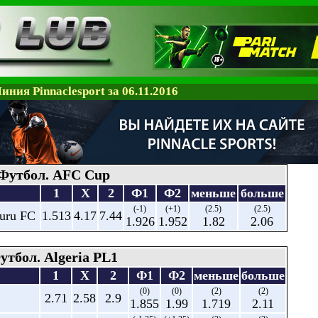
иния Pinnaclesport за 06.11.2016
Футбол. AFC Cup
1
X
2
Ф1
Ф2
меньше
больше
(-1)
(+1)
(2.5)
(2.5)
luru FC
1.513
4.17
7.44
1.926
1.952
1.82
2.06
утбол. Algeria PL1
1
X
2
Ф1
Ф2
меньше
больше
(0)
(0)
(2)
(2)
2.71
2.58
2.9
1.855
1.99
1.719
2.11