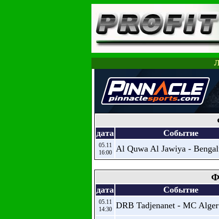
Л
дата
Событие
05.11
Al Quwa Al Jawiya - Benga
16:00
Ф
дата
Событие
05.11
DRB Tadjenanet - MC Alger
14:30