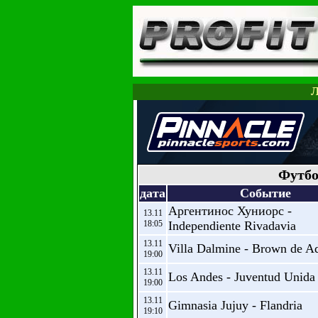
Л
Футбо
дата
Событие
Аргентинос Хуниорс -
13.11
18:05
Independiente Rivadavia
13.11
Villa Dalmine - Brown de 
19:00
13.11
Los Andes - Juventud Unida
19:00
13.11
Gimnasia Jujuy - Flandria
19:10