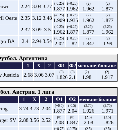
(-0.25)
(+0.25)
(2)
(2)
Brown
2.24
3.04
3.77
1.877
1.962
1.962
1.877
(-0.25)
(+0.25)
(2)
(2)
ril Oeste
2.35
3.12
3.48
1.909
1.935
1.962
1.877
(-0.25)
(+0.25)
(2.25)
(2.25)
2.32
3.09
3.5
1.962
1.877
1.877
1.962
(-0.25)
(+0.25)
(2)
(2)
agro BA
2.4
2.94
3.54
2.02
1.82
1.847
1.99
утбол. Аргентина
1
X
2
Ф1
Ф2
меньше
больше
(0)
(0)
(2)
(2)
 Justicia
2.68
3.06
3.07
1.826
2.1
1.98
1.917
бол. Австрия. 1 лига
1
X
2
Ф1
Ф2
меньше
больше
(+0.5)
(-0.5)
(2.75)
(2.75)
ring
3.74
3.73
2.04
1.877
2.04
1.926
1.971
(0)
(0)
(2.5)
(2.5)
erger SV
2.88
3.56
2.52
2.08
1.847
2.08
1.826
(+0.75)
(-0.75)
(2.5)
(2.5)