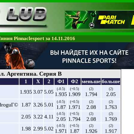
иния Pinnaclesport за 14.11.2016
л. Аргентина. Серия В
1
X
2
Ф1
Ф2
меньше
больше
(-0.5)
(+0.5)
(2)
(2)
1.935
3.07
5.05
1.935
1.909
1.794
2.05
(-0.5)
(+0.5)
(2)
(2)
AdroguГ©
1.87
3.26
5.01
1.87
1.971
2.08
1.763
(-0.5)
(+0.5)
(2)
(2)
2.05
3.22
4.11
2.05
1.794
2.08
1.769
(-0.5)
(+0.5)
(2)
(2)
1.98
2.99
5.02
1.971
1.87
1.926
1.917