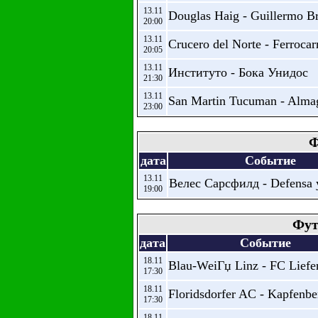
13.11
Douglas Haig - Guillermo 
20:00
13.11
Crucero del Norte - Ferrocar
20:05
13.11
Институто - Бока Унидос
21:30
13.11
San Martin Tucuman - Alm
23:00
Ф
дата
Событие
13.11
Велес Сарсфилд - Defensa y
19:00
Фут
дата
Событие
18.11
Blau-WeiГџ Linz - FC Liefe
17:30
18.11
Floridsdorfer AC - Kapfenb
17:30
18.11