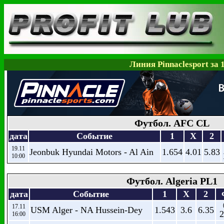
Линия Pinnaclesport за 
Футбол. AFC CL
дата
Событие
1
X
2
19.11
Jeonbuk Hyundai Motors - Al Ain
1.654
4.01
5.83
10:00
Футбол. Algeria PL1
дата
Событие
1
X
2
17.11
USM Alger - NA Hussein-Dey
1.543
3.6
6.35
2
16:00