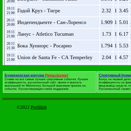
20:00
19.11
Годой Круз - Тигре
2.32
1
3.45
21:00
20.11
Индепендьенте - Сан-Лоренсо
1.909
1
5.01
20:00
19.11
Ланус - Atletico Tucuman
1.73
1
6.17
21:00
20.11
Бока Хуниорс - Росарио
1.794
1
5.53
21:30
19.11
Union de Santa Fe - CA Temperley
2.04
1
4.57
21:00
20.11
Рафаэла - Talleres Cordoba
2.7
1
3.08
22:15
Букмекерская контора
Pinnaclesport
Спортивный букм
19.11
Ставки на все самые лучшие спортивные события. Лучшие
Бонус на первый депо
Хуракан - Расинг Клуб
3.47
1
2.41
коэффициенты, русскоязычный сайт, прием и выплата
коэффициенты на фав
23:00
выигрышей по Webmoney. Большой максимум приема на
ввод-вывод средств, 
событие. Русскоговорящая слжба поддержки.
Русскоязычный сервис 
20.11
Ньюэлз О.Б - Ривер Плейт
3.24
1
2.51
23:00
©2022
Profitlub
Футбол. Кубок Аргенти
дата
Событие
1
X
2
Ф
(+0.
18.11
Гимназия ЛП - Сан-Лоренсо
3.83
1
2.23
2.
00:10