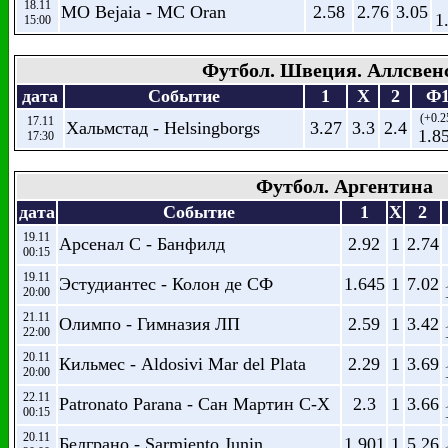
18.11
MO Bejaia - MC Oran
2.58
2.76
3.05
1
15:00
Футбол. Швеция. Аллсвен
дата
Событие
1
X
2
Ф
(+0.2
17.11
Хальмстад - Helsingborgs
3.27
3.3
2.4
1.8
17:30
Футбол. Аргентина
дата
Событие
1
X
2
19.11
Арсенал С - Банфилд
2.92
1
2.74
00:15
19.11
Эстудиантес - Колон де СФ
1.645
1
7.02
20:00
21.11
Олимпо - Гимназия ЛП
2.59
1
3.42
22:00
20.11
Кильмес - Aldosivi Mar del Plata
2.29
1
3.69
20:00
22.11
Patronato Parana - Сан Мартин С-Х
2.3
1
3.66
00:15
20.11
Белграно - Sarmiento Junin
1.901
1
5.26