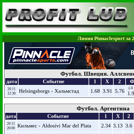
Линия Pinnaclesport за 
Футбол. Швеция. Аллсвен
дата
Событие
1
X
2
Ф
(-0
20.11
Helsingsborgs - Хальмстад
1.68
3.91
5.76
1.
12:30
Футбол. Аргентина
дата
Событие
1
X
2
20.11
Кильмес - Aldosivi Mar del Plata
2.34
3.13
3.6
20:00