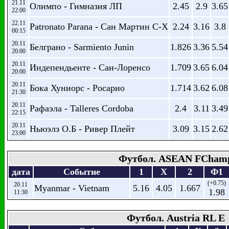
21.11
Олимпо - Гимназия ЛП
2.45
2.9
3.65
22:00
22.11
Patronato Parana - Сан Мартин С-Х
2.24
3.16
3.8
00:15
20.11
Белграно - Sarmiento Junin
1.826
3.36
5.54
20:00
20.11
Индепендьенте - Сан-Лоренсо
1.709
3.65
6.04
20:00
20.11
Бока Хуниорс - Росарио
1.714
3.62
6.08
21:30
20.11
Рафаэла - Talleres Cordoba
2.4
3.11
3.49
22:15
20.11
Ньюэлз О.Б - Ривер Плейт
3.09
3.15
2.62
23:00
Футбол. ASEAN FCham
дата
Событие
1
X
2
Ф1
(+0.75)
20.11
Myanmar - Vietnam
5.16
4.05
1.667
1.98
11:30
Футбол. Austria RL E