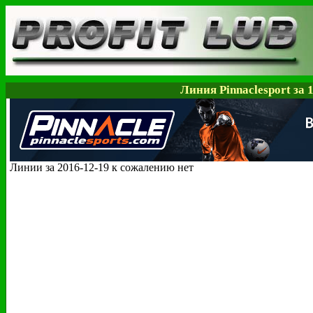
Линия Pinnaclesport за 
Линии за 2016-12-19 к сожалению нет