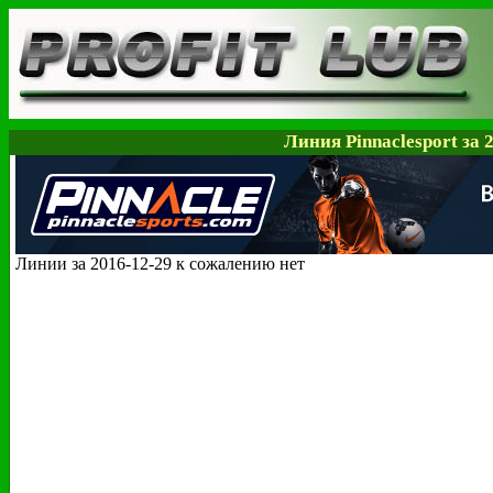
Линия Pinnaclesport за 
Линии за 2016-12-29 к сожалению нет