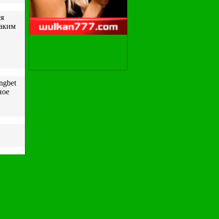
ся
таким
.
ngbet
ное