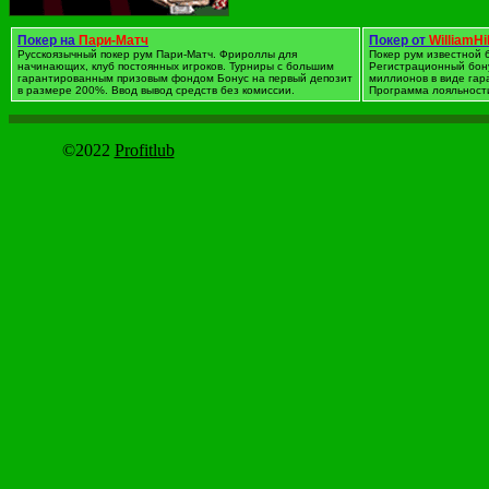
Покер на
Пари-Матч
Покер от
WilliamHil
Русскоязычный покер рум Пари-Матч. Фрироллы для
Покер рум известной бу
начинающих, клуб постоянных игроков. Турниры с большим
Регистрационный бону
гарантированным призовым фондом Бонус на первый депозит
миллионов в виде гар
в размере 200%. Ввод вывод средств без комиссии.
Программа лояльности
©2022
Profitlub