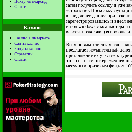
Покер на андроид
затем получить ссылку и уже за
Статьи
устройство. Поскольку функций
вывод денег данное приложение 
зарегестрировавшись и внеся д
и под windows c компьютера и п
Казино
версия, позволяющая вооюще иг
Казино в интернете
Сайты казино
Всем новым клиентам, сделавши
Бонусы казино
предлагает изумительный денен
Стратегии
приглашение на участие в турн
Статьи
этого на пати покер ежедневно
месячным призовым фондом 100