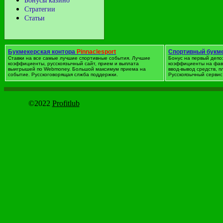
Бонусы казино
Стратегии
Статьи
Букмекерская контора
Pinnaclesport
Спортивный букм
Ставки на все самые лучшие спортивные события. Лучшие
Бонус на первый депо
коэффициенты, русскоязычный сайт, прием и выплата
коэффициенты на фав
выигрышей по Webmoney. Большой максимум приема на
ввод-вывод средств, 
событие. Русскоговорящая слжба поддержки.
Русскоязычный сервис 
©2022
Profitlub