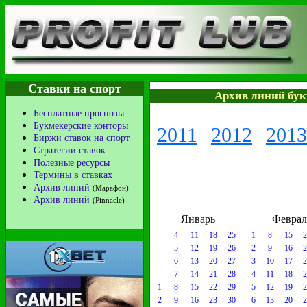
Cтавки на спорт
Архив линий бук
Бесплатные прогнозы
Букмекерские конторы
2011
2012
2013
Биржи ставок на спорт
Стратегии ставок
Полезные ресурсы
Термины в ставках
Архив линий
(Марафон)
Архив линий
(Pinnacle)
Январь
Феврал
4
11
18
25
1
8
15
2
5
12
19
26
2
9
16
2
6
13
20
27
3
10
17
2
7
14
21
28
4
11
18
2
1
8
15
22
29
5
12
19
2
2
9
16
23
30
6
13
20
2