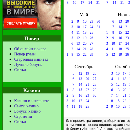
3
10
17
24
31
7
14
21
2
Май
Июнь
2
9
16
23
30
6
13
20
3
10
17
24
31
7
14
21
4
11
18
25
1
8
15
22
Покер
5
12
19
26
2
9
16
23
6
13
20
27
3
10
17
24
Об онлайн покере
7
14
21
28
4
11
18
25
Покер румы
1
8
15
22
29
5
12
19
26
Стартовый капитал
Лучшие бонусы
Сентябрь
Октябр
Статьи
5
12
19
26
3
10
17
6
13
20
27
4
11
18
7
14
21
28
5
12
19
Казино
1
8
15
22
29
6
13
20
2
9
16
23
30
7
14
21
Казино в интернете
3
10
17
24
1
8
15
22
Сайты казино
4
11
18
25
2
9
16
23
Бонусы казино
Стратегии
Для просмотра линии, выберите интер
Статьи
возможно отправка полного архива л
файлом ( zip архив). Для заказа обр