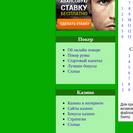
7
1
8
2
9
3
10
4
11
5
12
6
13
Покер
С
Об онлайн покере
Покер румы
3
Стартовый капитал
4
Лучшие бонусы
5
Статьи
6
7
1
8
2
9
Казино
Казино в интернете
Для пр
Сайты казино
возмож
файлом
Бонусы казино
5wmz.
Стратегии
Статьи