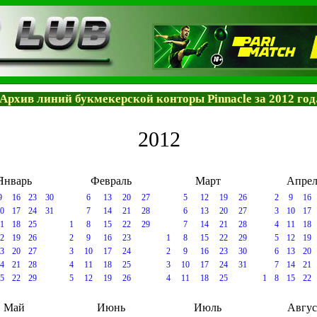
Архив линий букмекерской конторы Pinnacle за 2012 год
2012
Январь
Февраль
Март
Апрел
9
16
23
30
6
13
20
27
5
12
19
26
2
9
16
0
17
24
31
7
14
21
28
6
13
20
27
3
10
17
1
18
25
1
8
15
22
29
7
14
21
28
4
11
18
2
19
26
2
9
16
23
1
8
15
22
29
5
12
19
3
20
27
3
10
17
24
2
9
16
23
30
6
13
20
4
21
28
4
11
18
25
3
10
17
24
31
7
14
21
5
22
29
5
12
19
26
4
11
18
25
1
8
15
22
Май
Июнь
Июль
Авгус