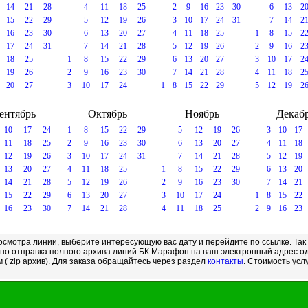
14
21
28
4
11
18
25
2
9
16
23
30
6
13
2
15
22
29
5
12
19
26
3
10
17
24
31
7
14
2
16
23
30
6
13
20
27
4
11
18
25
1
8
15
2
17
24
31
7
14
21
28
5
12
19
26
2
9
16
2
18
25
1
8
15
22
29
6
13
20
27
3
10
17
2
19
26
2
9
16
23
30
7
14
21
28
4
11
18
2
20
27
3
10
17
24
1
8
15
22
29
5
12
19
2
ентябрь
Октябрь
Ноябрь
Декаб
10
17
24
1
8
15
22
29
5
12
19
26
3
10
17
11
18
25
2
9
16
23
30
6
13
20
27
4
11
18
12
19
26
3
10
17
24
31
7
14
21
28
5
12
19
13
20
27
4
11
18
25
1
8
15
22
29
6
13
20
14
21
28
5
12
19
26
2
9
16
23
30
7
14
21
15
22
29
6
13
20
27
3
10
17
24
1
8
15
22
16
23
30
7
14
21
28
4
11
18
25
2
9
16
23
осмотра линии, выберите интересующую вас дату и перейдите по ссылке. Так
но отправка полного архива линий БК Марафон на ваш электронный адрес о
 ( zip архив). Для заказа обращайтесь через раздел
контакты
. Стоимость усл