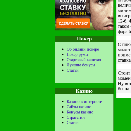
величи
миниму
выигры
12-6. 
таком 
фора б
Покер
С плюс
Об онлайн покере
может 
Покер румы
пример
Стартовый капитал
ставка
Лучшие бонусы
Статьи
Стоит 
момент
Ну вот
бы на 
Казино
Казино в интернете
Сайты казино
Бонусы казино
Стратегии
Статьи