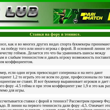
Ставки на фору в теннисе.
нисе, как и во многих других видах спорта букмекеры принимаю
 на победу того или иного игрока с форой. В основной линии эт
ичеству геймов. Делается это что бы уравнивать шансы между
ым и слабым теннисистом и давать игроку возможность поставит
им коэффициентом.
ер, если один игрок превосходит соперника и на него дают
циент 1,2 то играть это не всем по душе, профессионалы по та
циентам не ставят. И вот букмекер выравнивает игроков и дает 
го фору -4.5 гейма и при этом коэффициент уже 1,9 и это как ра
лемо для игры.
ссчитывается ставки с форой в теннисе? Рассмотрим пример Фед
до. В линии на первого теннисиста дали фору -4,5. Означает это
жен не просто выиграть, а суметь взять больше геймов именно н