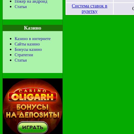
Покер на андроид
Система ставок в
Статьи
рулетку
Казино
Казино в интернете
Сайты казино
Бонусы казино
Стратегии
Статьи