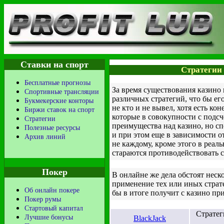
Cтавки на спорт
Стратегии 
Бесплатные прогнозы
За время существования казин
Спортивные трансляции
различных стратегий, что бы ег
Букмекерские конторы
не кто и не вывел, хотя есть ко
Биржи ставок на спорт
которые в совокупности с подс
Стратегии
преимущества над казино, но с
Полезные ресурсы
и при этом еще в зависимости 
Архив линий
не каждому, кроме этого в реа
стараются противодействовать 
Покер
В онлайне же дела обстоят неск
применение тех или иных страте
Об онлайн покере
бы в итоге получит с казино п
Покер румы
Стартовый капитал
Стратег
Лучшие бонусы
BlackJack