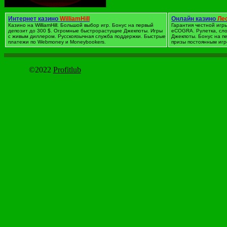
Интернет казино
WilliamHill
Онлайн казино
Ле
Казино на WilliamHill. Большой выбор игр. Бонус на первый
Гарантия честной игр
депозит до 300 $. Огромные быстрорастущие Джекпоты. Игры
eCOGRA. Рулетка, сл
с живым диллером. Русскоязычная служба поддержки. Быстрые
Джекпоты. Бонус на п
платежи по Webmoney и Moneybookers.
призы постоянным игр
©2022
Profitlub