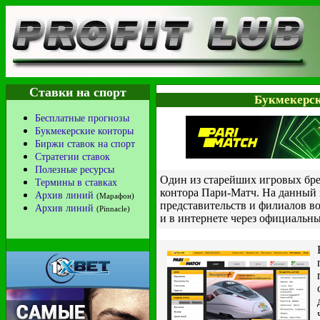
Cтавки на спорт
Букмекерск
Бесплатные прогнозы
Букмекерские конторы
Биржи ставок на спорт
Стратегии ставок
Полезные ресурсы
Один из старейших игровых бре
Термины в ставках
контора Пари-Матч. На данный 
Архив линий
(Марафон)
представительств и филиалов во
Архив линий
(Pinnacle)
и в интернете через официальны