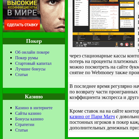
Покер
Об онлайн покере
через стационарные кассы конто
Покер румы
потерь на проценты платежных 
Стартовый капитал
можно посмотреть на сайте бук
Лучшие бонусы
снятие по Webmoney также проис
Статьи
В последнее время регулярно н
по возврату части проигранных
Казино
коэффициента экспресса и други
Казино в интернете
Кроме ставок на на сайте конто
Сайты казино
казино от Пари Матч
с довольно
Бонусы казино
постонных игроков в покер ка
Стратегии
дополнительных денежных приз
Статьи