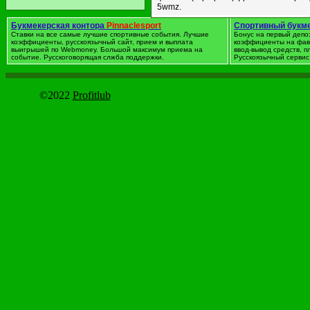
5wmz.
Букмекерская контора
Pinnaclesport
Спортивный букм
Ставки на все самые лучшие спортивные события. Лучшие
Бонус на первый депо
коэффициенты, русскоязычный сайт, прием и выплата
коэффициенты на фав
выигрышей по Webmoney. Большой максимум приема на
ввод-вывод средств, 
событие. Русскоговорящая слжба поддержки.
Русскоязычный сервис 
©2022
Profitlub